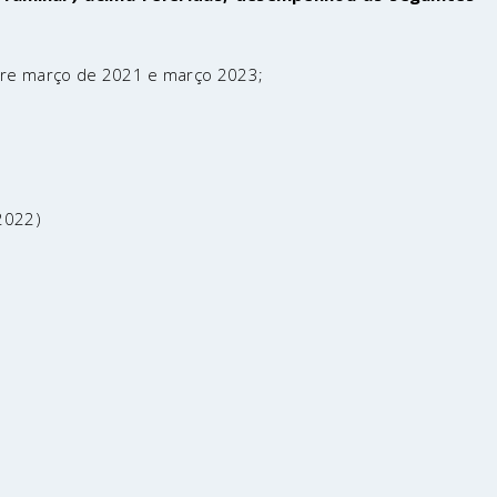
entre março de 2021 e março 2023;
2022)
BON AGRI CONFERENCES © 2025 All Rights Reserved