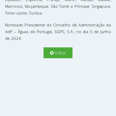
Marrocos, Moçambique, São Tomé e Príncipe, Singapura,
Timor-Leste, Tunísia.
Nomeado Presidente do Conselho de Administração da
AdP – Águas de Portugal, SGPS, S.A., no dia 5 de Junho
de 2024.
Voltar
WE DEVELOP KNOWLEDGE
LISBON AGRI CONFERENCES © 2023 All Rights Reserved